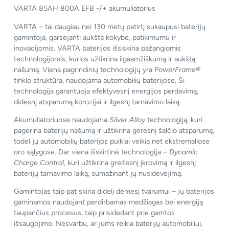
VARTA 85AH 800A EFB -/+ akumuliatorius
VARTA – tai daugiau nei 130 metų patirtį sukaupusi baterijų
gamintoja, garsėjanti aukšta kokybe, patikimumu ir
inovacijomis. VARTA baterijos išsiskiria pažangiomis
technologijomis, kurios užtikrina ilgaamžiškumą ir aukštą
našumą. Viena pagrindinių technologijų yra
PowerFrame®
tinklo struktūra, naudojama automobilių baterijose. Ši
technologija garantuoja efektyvesnį energijos perdavimą,
didesnį atsparumą korozijai ir ilgesnį tarnavimo laiką.
Akumuliatoriuose naudojama
Silver Alloy
technologiją, kuri
pagerina baterijų našumą ir užtikrina geresnį šalčio atsparumą,
todėl jų automobilių baterijos puikiai veikia net ekstremaliose
oro sąlygose. Dar viena išskirtinė technologija –
Dynamic
Charge Control
, kuri užtikrina greitesnį įkrovimą ir ilgesnį
baterijų tarnavimo laiką, sumažinant jų nusidėvėjimą.
Gamintojas taip pat skiria didelį dėmesį tvarumui – jų baterijos
gaminamos naudojant perdirbamas medžiagas bei energiją
taupančius procesus, taip prisidedant prie gamtos
išsaugojimo. Nesvarbu, ar jums reikia baterijų automobiliui,