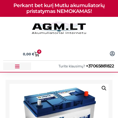
Perkant bet kurį Mutlu akumuliatorių
pristatymas NEMOKAMAS!
0
0,00
€
+37065881822
Turite klausimų?