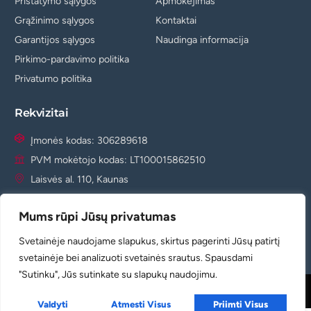
Pristatymo sąlygos
Apmokėjimas
Grąžinimo sąlygos
Kontaktai
Garantijos sąlygos
Naudinga informacija
Pirkimo-pardavimo politika
Privatumo politika
Rekvizitai
Įmonės kodas: 306289618
PVM mokėtojo kodas: LT100015862510
Laisvės al. 110, Kaunas
info@agm.lt
Mums rūpi Jūsų privatumas
+37065881822
+37060933074
Svetainėje naudojame slapukus, skirtus pagerinti Jūsų patirtį
svetainėje bei analizuoti svetainės srautus. Spausdami
"Sutinku", Jūs sutinkate su slapukų naudojimu.
Copyright © 2024Visos teisės saugomos
Valdyti
Atmesti Visus
Priimti Visus