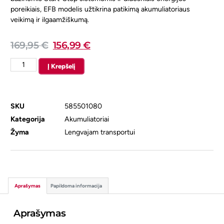
poreikiais, EFB modelis užtikrina patikimą akumuliatoriaus
veikimą ir ilgaamžiškumą.
169,95
€
156,99
€
Į Krepšelį
SKU
585501080
Kategorija
Akumuliatoriai
Žyma
Lengvajam transportui
Aprašymas
Papildoma informacija
Aprašymas