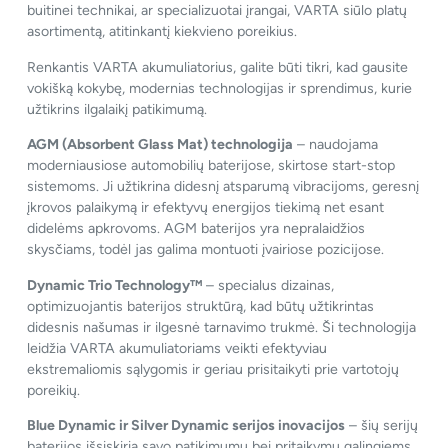
buitinei technikai, ar specializuotai įrangai, VARTA siūlo platų
asortimentą, atitinkantį kiekvieno poreikius.
Renkantis VARTA akumuliatorius, galite būti tikri, kad gausite
vokišką kokybę, modernias technologijas ir sprendimus, kurie
užtikrins ilgalaikį patikimumą.
AGM (Absorbent Glass Mat) technologija
– naudojama
moderniausiose automobilių baterijose, skirtose start-stop
sistemoms. Ji užtikrina didesnį atsparumą vibracijoms, geresnį
įkrovos palaikymą ir efektyvų energijos tiekimą net esant
didelėms apkrovoms. AGM baterijos yra nepralaidžios
skysčiams, todėl jas galima montuoti įvairiose pozicijose.
Dynamic Trio Technology™
– specialus dizainas,
optimizuojantis baterijos struktūrą, kad būtų užtikrintas
didesnis našumas ir ilgesnė tarnavimo trukmė. Ši technologija
leidžia VARTA akumuliatoriams veikti efektyviau
ekstremaliomis sąlygomis ir geriau prisitaikyti prie vartotojų
poreikių.
Blue Dynamic ir Silver Dynamic serijos inovacijos
– šių serijų
baterijos išsiskiria savo patikimumu bei pritaikymu galingiems