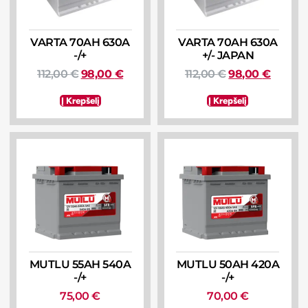
VARTA 70AH 630A
VARTA 70AH 630A
-/+
+/- JAPAN
112,00
€
98,00
€
112,00
€
98,00
€
Į Krepšelį
Į Krepšelį
MUTLU 55AH 540A
MUTLU 50AH 420A
-/+
-/+
75,00
€
70,00
€