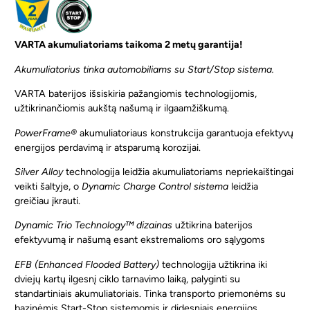
VARTA akumuliatoriams taikoma 2 metų garantija!
Akumuliatorius tinka automobiliams su Start/Stop sistema.
VARTA baterijos išsiskiria pažangiomis technologijomis,
užtikrinančiomis aukštą našumą ir ilgaamžiškumą.
PowerFrame®
akumuliatoriaus konstrukcija garantuoja efektyvų
energijos perdavimą ir atsparumą korozijai.
Silver Alloy
technologija leidžia akumuliatoriams nepriekaištingai
veikti šaltyje, o
Dynamic Charge Control sistema
leidžia
greičiau įkrauti.
Dynamic Trio Technology™ dizainas
užtikrina baterijos
efektyvumą ir našumą esant ekstremalioms oro sąlygoms
EFB (Enhanced Flooded Battery)
technologija užtikrina iki
dviejų kartų ilgesnį ciklo tarnavimo laiką, palyginti su
standartiniais akumuliatoriais. Tinka transporto priemonėms su
bazinėmis Start-Stop sistemomis ir didesniais energijos