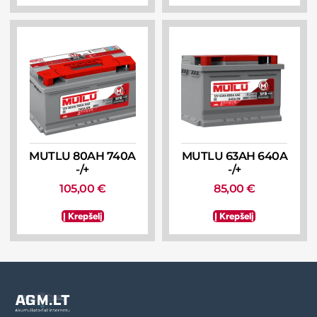
MUTLU 80AH 740A
MUTLU 63AH 640A
-/+
-/+
105,00
€
85,00
€
Į Krepšelį
Į Krepšelį