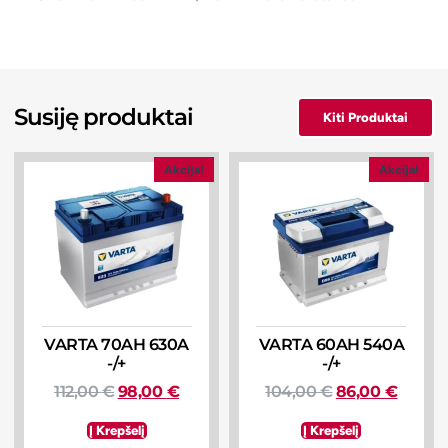
Susiję produktai
Kiti Produktai
Akcija!
Akcija!
VARTA 70AH 630A
VARTA 60AH 540A
-/+
-/+
112,00
€
98,00
€
104,00
€
86,00
€
Į Krepšelį
Į Krepšelį