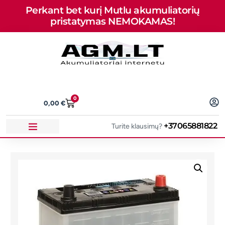
Perkant bet kurį Mutlu akumuliatorių
pristatymas NEMOKAMAS!
0
0,00
€
+37065881822
Turite klausimų?