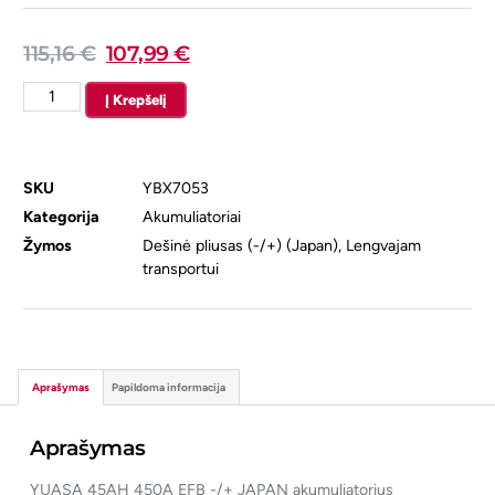
115,16
€
107,99
€
Į Krepšelį
SKU
YBX7053
Kategorija
Akumuliatoriai
Žymos
Dešinė pliusas (-/+) (Japan)
,
Lengvajam
transportui
Aprašymas
Papildoma informacija
Aprašymas
YUASA 45AH 450A EFB -/+ JAPAN akumuliatorius