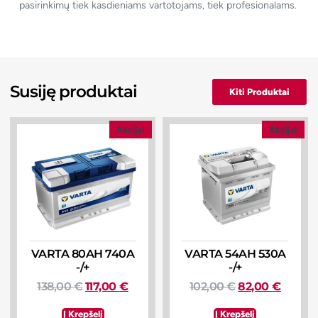
pasirinkimų tiek kasdieniams vartotojams, tiek profesionalams.
Susiję produktai
Kiti Produktai
Akcija!
Akcija!
VARTA 80AH 740A
VARTA 54AH 530A
-/+
-/+
138,00
€
117,00
€
102,00
€
82,00
€
Į Krepšelį
Į Krepšelį