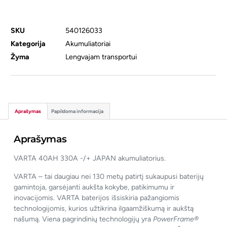
SKU
540126033
Kategorija
Akumuliatoriai
Žyma
Lengvajam transportui
Aprašymas
Papildoma informacija
Aprašymas
VARTA 40AH 330A -/+ JAPAN akumuliatorius.
VARTA – tai daugiau nei 130 metų patirtį sukaupusi baterijų
gamintoja, garsėjanti aukšta kokybe, patikimumu ir
inovacijomis. VARTA baterijos išsiskiria pažangiomis
technologijomis, kurios užtikrina ilgaamžiškumą ir aukštą
našumą. Viena pagrindinių technologijų yra
PowerFrame®