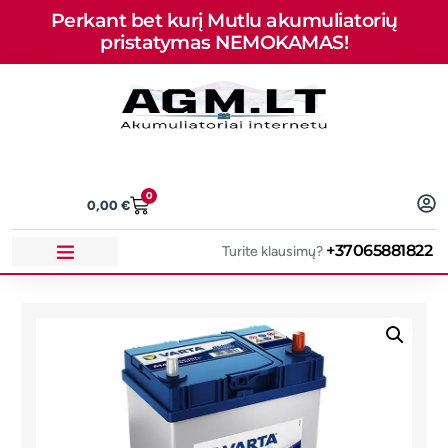
Perkant bet kurį Mutlu akumuliatorių
pristatymas NEMOKAMAS!
0
0,00
€
+37065881822
Turite klausimų?