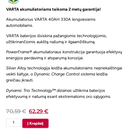
VARTA akumuliatoriams taikoma 2 metų garantija!
Akumuliatorius VARTA 40AH 330A lengviesiems
automobiliams.
VARTA baterijos išsiskiria pažangiomis technologijomis,
užtikrinančiomis aukštą našumą ir ilgaamžiškumą.
PowerFrame®
akumuliatoriaus konstrukcija garantuoja efektyvų
energijos perdavimą ir atsparumą korozijai.
Silver Alloy
technologija leidžia akumuliatoriams nepriekaištingai
veikti šaltyje, o
Dynamic Charge Control sistema
leidžia
greičiau įkrauti.
Dynamic Trio Technology™ dizainas
užtikrina baterijos
efektyvumą ir našumą esant ekstremalioms oro sąlygoms.
70,59
€
62,29
€
Į Krepšelį