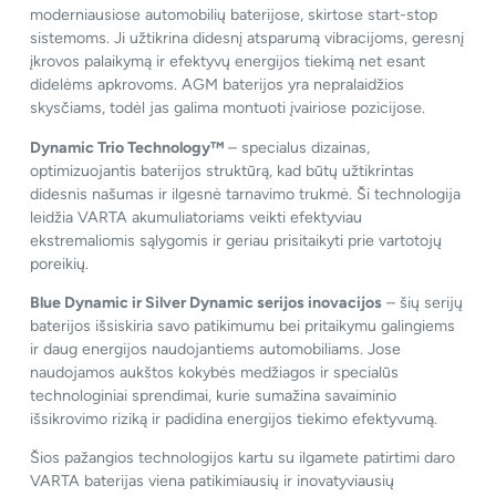
moderniausiose automobilių baterijose, skirtose start-stop
sistemoms. Ji užtikrina didesnį atsparumą vibracijoms, geresnį
įkrovos palaikymą ir efektyvų energijos tiekimą net esant
didelėms apkrovoms. AGM baterijos yra nepralaidžios
skysčiams, todėl jas galima montuoti įvairiose pozicijose.
Dynamic Trio Technology™
– specialus dizainas,
optimizuojantis baterijos struktūrą, kad būtų užtikrintas
didesnis našumas ir ilgesnė tarnavimo trukmė. Ši technologija
leidžia VARTA akumuliatoriams veikti efektyviau
ekstremaliomis sąlygomis ir geriau prisitaikyti prie vartotojų
poreikių.
Blue Dynamic ir Silver Dynamic serijos inovacijos
– šių serijų
baterijos išsiskiria savo patikimumu bei pritaikymu galingiems
ir daug energijos naudojantiems automobiliams. Jose
naudojamos aukštos kokybės medžiagos ir specialūs
technologiniai sprendimai, kurie sumažina savaiminio
išsikrovimo riziką ir padidina energijos tiekimo efektyvumą.
Šios pažangios technologijos kartu su ilgamete patirtimi daro
VARTA baterijas viena patikimiausių ir inovatyviausių