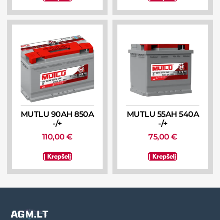
MUTLU 90AH 850A
MUTLU 55AH 540A
-/+
-/+
110,00
€
75,00
€
Į Krepšelį
Į Krepšelį