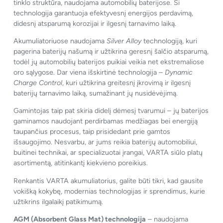
tinklo struktūra, naudojama automobilių baterijose. Ši
technologija garantuoja efektyvesnį energijos perdavimą,
didesnį atsparumą korozijai ir ilgesnį tarnavimo laiką.
Akumuliatoriuose naudojama
Silver Alloy
technologiją, kuri
pagerina baterijų našumą ir užtikrina geresnį šalčio atsparumą,
todėl jų automobilių baterijos puikiai veikia net ekstremaliose
oro sąlygose. Dar viena išskirtinė technologija –
Dynamic
Charge Control
, kuri užtikrina greitesnį įkrovimą ir ilgesnį
baterijų tarnavimo laiką, sumažinant jų nusidėvėjimą.
Gamintojas taip pat skiria didelį dėmesį tvarumui – jų baterijos
gaminamos naudojant perdirbamas medžiagas bei energiją
taupančius procesus, taip prisidedant prie gamtos
išsaugojimo. Nesvarbu, ar jums reikia baterijų automobiliui,
buitinei technikai, ar specializuotai įrangai, VARTA siūlo platų
asortimentą, atitinkantį kiekvieno poreikius.
Renkantis VARTA akumuliatorius, galite būti tikri, kad gausite
vokišką kokybę, modernias technologijas ir sprendimus, kurie
užtikrins ilgalaikį patikimumą.
AGM (Absorbent Glass Mat) technologija
– naudojama