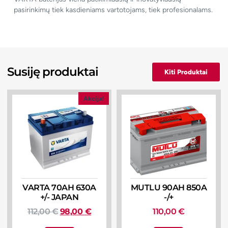
pasirinkimų tiek kasdieniams vartotojams, tiek profesionalams.
Susiję produktai
Kiti Produktai
Akcija!
VARTA 70AH 630A
MUTLU 90AH 850A
+/- JAPAN
-/+
112,00
€
98,00
€
110,00
€