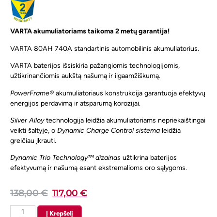
VARTA akumuliatoriams taikoma 2 metų garantija!
VARTA 80AH 740A standartinis automobilinis akumuliatorius.
VARTA baterijos išsiskiria pažangiomis technologijomis,
užtikrinančiomis aukštą našumą ir ilgaamžiškumą.
PowerFrame®
akumuliatoriaus konstrukcija garantuoja efektyvų
energijos perdavimą ir atsparumą korozijai.
Silver Alloy
technologija leidžia akumuliatoriams nepriekaištingai
veikti šaltyje, o
Dynamic Charge Control sistema
leidžia
greičiau įkrauti.
Dynamic Trio Technology™ dizainas
užtikrina baterijos
efektyvumą ir našumą esant ekstremalioms oro sąlygoms.
138,00
€
117,00
€
Į Krepšelį