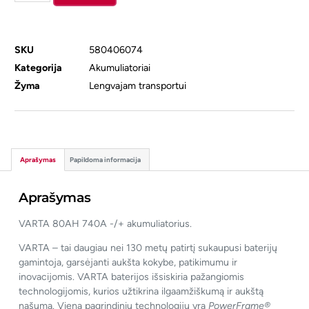
SKU
580406074
Kategorija
Akumuliatoriai
Žyma
Lengvajam transportui
Aprašymas
Papildoma informacija
Aprašymas
VARTA 80AH 740A -/+ akumuliatorius.
VARTA – tai daugiau nei 130 metų patirtį sukaupusi baterijų
gamintoja, garsėjanti aukšta kokybe, patikimumu ir
inovacijomis. VARTA baterijos išsiskiria pažangiomis
technologijomis, kurios užtikrina ilgaamžiškumą ir aukštą
našumą. Viena pagrindinių technologijų yra
PowerFrame®