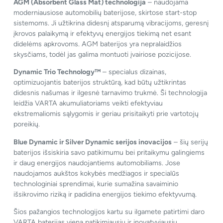
AGM (Absorbent Glass Mat) technologija
– naudojama
moderniausiose automobilių baterijose, skirtose start-stop
sistemoms. Ji užtikrina didesnį atsparumą vibracijoms, geresnį
įkrovos palaikymą ir efektyvų energijos tiekimą net esant
didelėms apkrovoms. AGM baterijos yra nepralaidžios
skysčiams, todėl jas galima montuoti įvairiose pozicijose.
Dynamic Trio Technology™
– specialus dizainas,
optimizuojantis baterijos struktūrą, kad būtų užtikrintas
didesnis našumas ir ilgesnė tarnavimo trukmė. Ši technologija
leidžia VARTA akumuliatoriams veikti efektyviau
ekstremaliomis sąlygomis ir geriau prisitaikyti prie vartotojų
poreikių.
Blue Dynamic ir Silver Dynamic serijos inovacijos
– šių serijų
baterijos išsiskiria savo patikimumu bei pritaikymu galingiems
ir daug energijos naudojantiems automobiliams. Jose
naudojamos aukštos kokybės medžiagos ir specialūs
technologiniai sprendimai, kurie sumažina savaiminio
išsikrovimo riziką ir padidina energijos tiekimo efektyvumą.
Šios pažangios technologijos kartu su ilgamete patirtimi daro
VARTA baterijas viena patikimiausių ir inovatyviausių