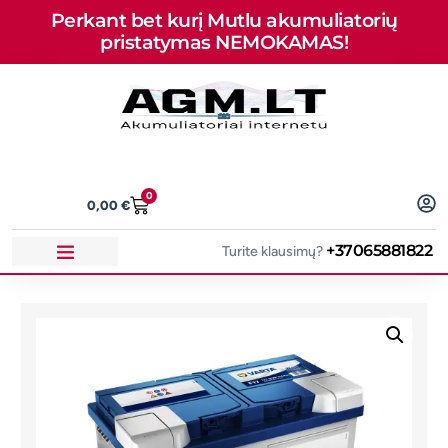
Perkant bet kurį Mutlu akumuliatorių
pristatymas NEMOKAMAS!
0
0,00
€
+37065881822
Turite klausimų?