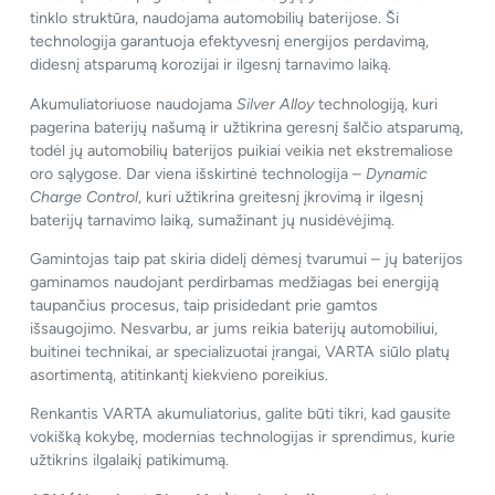
tinklo struktūra, naudojama automobilių baterijose. Ši
technologija garantuoja efektyvesnį energijos perdavimą,
didesnį atsparumą korozijai ir ilgesnį tarnavimo laiką.
Akumuliatoriuose naudojama
Silver Alloy
technologiją, kuri
pagerina baterijų našumą ir užtikrina geresnį šalčio atsparumą,
todėl jų automobilių baterijos puikiai veikia net ekstremaliose
oro sąlygose. Dar viena išskirtinė technologija –
Dynamic
Charge Control
, kuri užtikrina greitesnį įkrovimą ir ilgesnį
baterijų tarnavimo laiką, sumažinant jų nusidėvėjimą.
Gamintojas taip pat skiria didelį dėmesį tvarumui – jų baterijos
gaminamos naudojant perdirbamas medžiagas bei energiją
taupančius procesus, taip prisidedant prie gamtos
išsaugojimo. Nesvarbu, ar jums reikia baterijų automobiliui,
buitinei technikai, ar specializuotai įrangai, VARTA siūlo platų
asortimentą, atitinkantį kiekvieno poreikius.
Renkantis VARTA akumuliatorius, galite būti tikri, kad gausite
vokišką kokybę, modernias technologijas ir sprendimus, kurie
užtikrins ilgalaikį patikimumą.