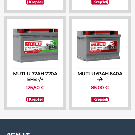
Į Krepšelį
Į Krepšelį
MUTLU 72AH 720A
MUTLU 63AH 640A
EFB -/+
-/+
125,50
€
85,00
€
Į Krepšelį
Į Krepšelį