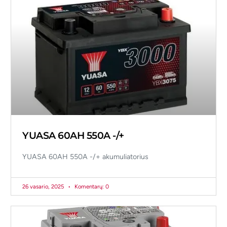
YUASA 60AH 550A -/+
YUASA 60AH 550A -/+ akumuliatorius
26 vasario, 2025
Komentarų: 0