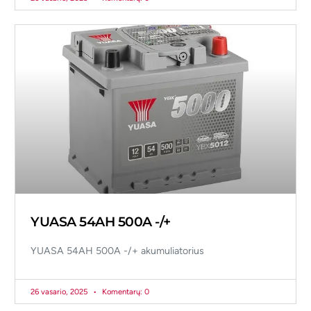
YUASA 54AH 500A -/+
YUASA 54AH 500A -/+ akumuliatorius
26 vasario, 2025
Komentarų: 0