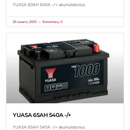
YUASA 60AH 640A -/+ akumuliatorius
26 vasario, 2025
Komentarų: 0
YUASA 65AH 540A -/+
YUASA 65AH 540A -/+ akumuliatorius