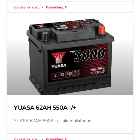
26 vasario, 2025
Komentarų: 0
YUASA 62AH 550A -/+
YUASA 62AH 550A -/+ akumuliatorius
26 vasario, 2025
Komentarų: 0