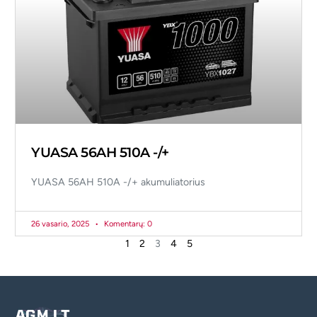
YUASA 56AH 510A -/+
YUASA 56AH 510A -/+ akumuliatorius
26 vasario, 2025
Komentarų: 0
1
2
3
4
5