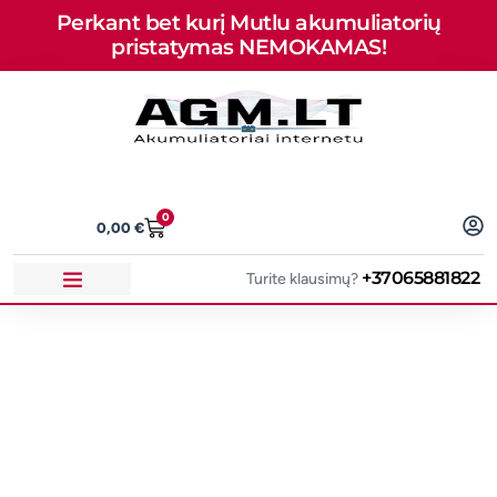
Perkant bet kurį Mutlu akumuliatorių
pristatymas NEMOKAMAS!
0
0,00
€
+37065881822
Turite klausimų?
Aukščiausios kokybės
akumuliatoriai