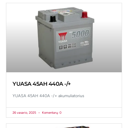
YUASA 45AH 440A -/+
YUASA 45AH 440A -/+ akumuliatorius
26 vasario, 2025
Komentarų: 0