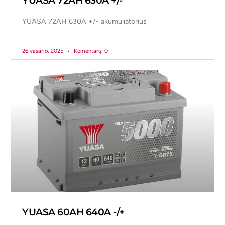
YUASA 72AH 630A +/-
YUASA 72AH 630A +/- akumuliatorius
26 vasario, 2025
Komentarų: 0
YUASA 60AH 640A -/+