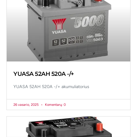
YUASA 52AH 520A -/+
YUASA 52AH 520A -/+ akumuliatorius
26 vasario, 2025
Komentarų: 0