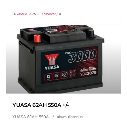
26 vasario, 2025
Komentarų: 0
YUASA 62AH 550A +/-
YUASA 62AH 550A +/- akumuliatorius