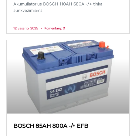
Akumuliatorius BOSCH 110AH 680A -/+ tinka
sunkvežimiams
12 vasario, 2025
Komentarų: 0
BOSCH 85AH 800A -/+ EFB