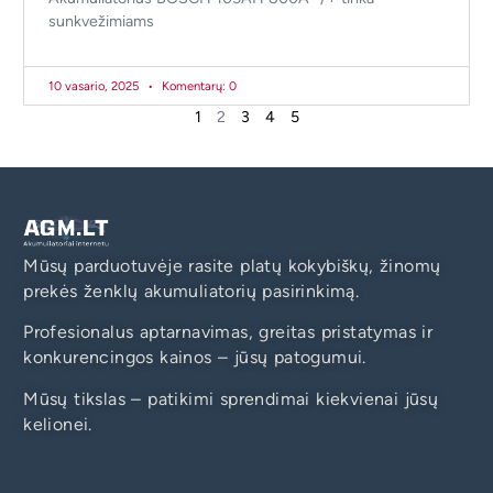
sunkvežimiams
10 vasario, 2025
Komentarų: 0
1
2
3
4
5
Mūsų parduotuvėje rasite platų kokybiškų, žinomų
prekės ženklų akumuliatorių pasirinkimą.
Profesionalus aptarnavimas, greitas pristatymas ir
konkurencingos kainos – jūsų patogumui.
Mūsų tikslas – patikimi sprendimai kiekvienai jūsų
kelionei.