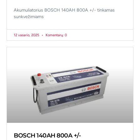
Akumuliatorius BOSCH 140AH 800A +/- tinkamas
sunkvežimiams
12 vasario, 2025
Komentarų: 0
BOSCH 140AH 800A +/-