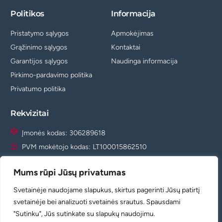
Politikos
Informacija
Pristatymo sąlygos
Apmokėjimas
Grąžinimo sąlygos
Kontaktai
Garantijos sąlygos
Naudinga informacija
Pirkimo-pardavimo politika
Privatumo politika
Rekvizitai
Įmonės kodas: 306289618
PVM mokėtojo kodas: LT100015862510
Laisvės al. 110, Kaunas
Mums rūpi Jūsų privatumas
info@agm.lt
+37065881822
Svetainėje naudojame slapukus, skirtus pagerinti Jūsų patirtį
svetainėje bei analizuoti svetainės srautus. Spausdami
+37060933074
"Sutinku", Jūs sutinkate su slapukų naudojimu.