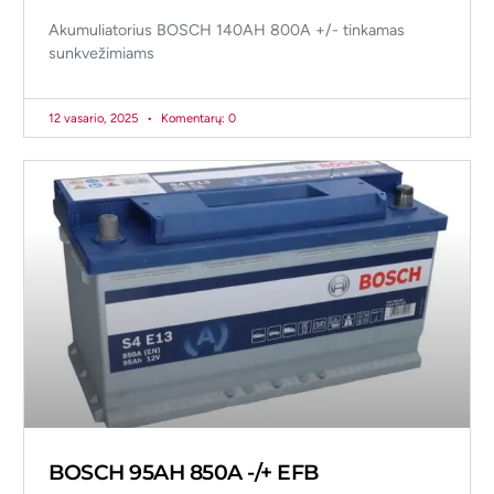
Akumuliatorius BOSCH 140AH 800A +/- tinkamas
sunkvežimiams
12 vasario, 2025
Komentarų: 0
BOSCH 95AH 850A -/+ EFB