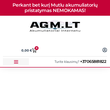
Perkant bet kurį Mutlu akumuliatorių
pristatymas NEMOKAMAS!
0
0,00
€
+37065881822
Turite klausimų?
Aukščiausios kokybės
akumuliatoriai