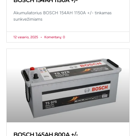
BOSCH 154AH 1150A +/-
Akumuliatorius BOSCH 154AH 1150A +/- tinkamas
sunkvežimiams
12 vasario, 2025
Komentarų: 0
BOSCH 145AH 800A +/-