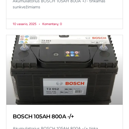
Akumuliatorius BOSCH 105AH 800A +/- tinkamas
sunkvežimiams
10 vasario, 2025
Komentarų: 0
BOSCH 105AH 800A -/+
Akumuliatorius BOSCH 105AH 800A -/+ tinka