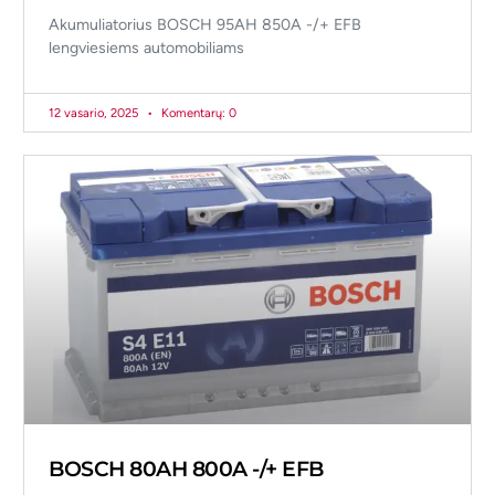
Akumuliatorius BOSCH 95AH 850A -/+ EFB
lengviesiems automobiliams
12 vasario, 2025
Komentarų: 0
BOSCH 80AH 800A -/+ EFB