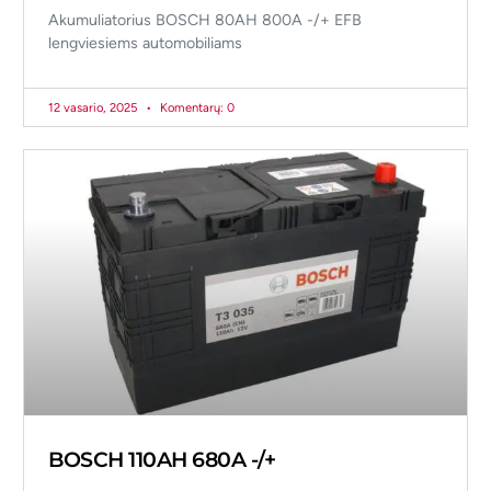
Akumuliatorius BOSCH 80AH 800A -/+ EFB
lengviesiems automobiliams
12 vasario, 2025
Komentarų: 0
BOSCH 110AH 680A -/+